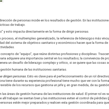
irección de personas incide en los resultados de gestión. En las institucione
ácticas de trabajo.
as” y esto impacta directamente en la forma de dirigir personas.
 proceso, el multiempleo generalizado, la referencia de liderazgos más vincu
lidad del sistema de objetivos sanitarios y económicos hacen que la forma de
actividades.
e el concepto de “equipo”, que reúne distintas profesiones y disciplinas. Tra
plinaria adquiere una importancia central en los resultados; la convivencia de
genera un desafío de liderazgo complejo y crítico, si se quiere que las cosas
gestión humana de las instituciones sanitarias.
e dirigen personas.
Esto es clave para el perfeccionamiento de un rol directiv
ona tiene durante su experiencia profesional tiene mucho que ver con la form
revisible de los recursos que gestiona un jefe y, en gran medida, de su gesti
n las áreas de gestión humana de las instituciones de salud. El primer rol es se
llí trabajan se sientan bien y las instituciones eviten el control de pérdidas (j
ersonas estén mejor preparados y realicen esta gestión coordinada para que l