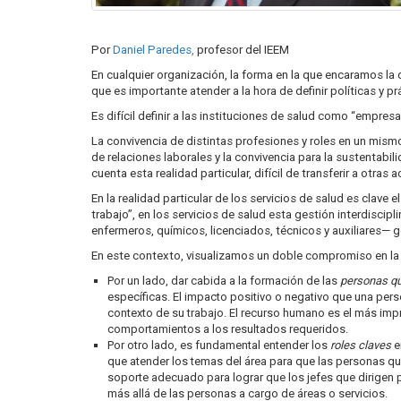
Por
Daniel Paredes,
profesor del IEEM
En cualquier organización, la forma en la que encaramos la d
que es importante atender a la hora de definir políticas y pr
Es difícil definir a las instituciones de salud como “empres
La convivencia de distintas profesiones y roles en un mismo
de relaciones laborales y la convivencia para la sustentabi
cuenta esta realidad particular, difícil de transferir a otras 
En la realidad particular de los servicios de salud es clav
trabajo”, en los servicios de salud esta gestión interdisci
enfermeros, químicos, licenciados, técnicos y auxiliares— 
En este contexto, visualizamos un doble compromiso en la 
Por un lado, dar cabida a la formación de las
personas qu
específicas. El impacto positivo o negativo que una pers
contexto de su trabajo. El recurso humano es el más imp
comportamientos a los resultados requeridos.
Por otro lado, es fundamental entender los
roles claves
e
que atender los temas del área para que las personas que a
soporte adecuado para lograr que los jefes que dirigen p
más allá de las personas a cargo de áreas o servicios.