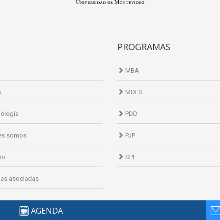
PROGRAMAS
MBA
n
MDES
ología
PDD
es somos
PJP
ro
SPF
as asociadas
AGENDA