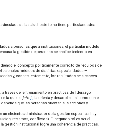
s vinculadas a la salud, este tema tiene particularidades
lados a personas que a instituciones, el particular modelo
 encarar la gestión de personas se analice teniendo en
scendiendo el concepto políticamente correcto de “equipos de
 profesionales médicos de distintas especialidades —
 sucedan y, consecuentemente, los resultados se alcancen.
o, a través del entrenamiento en prácticas de liderazgo
a en la que su
jefe
[1]
la orienta y desarrolla, así como con el
ón depende que las personas orienten sus acciones y
r un eficiente administrador de la gestión específica, hay
uicios, reclamos, conflictos). El segundo rol es ser el
a gestión institucional logre una coherencia de prácticas,