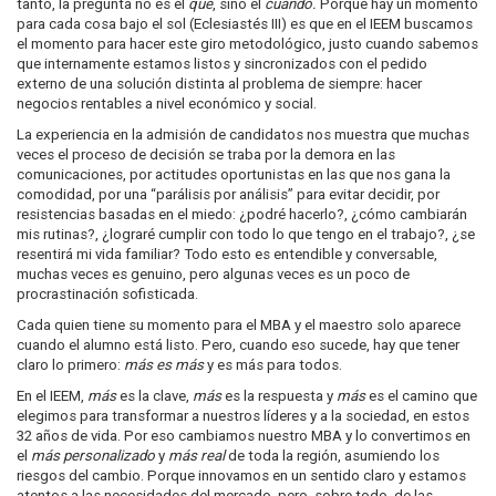
tanto, la pregunta no es el
qué
, sino el
cuándo.
Porque hay un momento
para cada cosa bajo el sol (Eclesiastés III) es que en el IEEM buscamos
el momento para hacer este giro metodológico, justo cuando sabemos
que internamente estamos listos y sincronizados con el pedido
externo de una solución distinta al problema de siempre: hacer
negocios rentables a nivel económico y social.
La experiencia en la admisión de candidatos nos muestra que muchas
veces el proceso de decisión se traba por la demora en las
comunicaciones, por actitudes oportunistas en las que nos gana la
comodidad, por una “parálisis por análisis” para evitar decidir, por
resistencias basadas en el miedo: ¿podré hacerlo?, ¿cómo cambiarán
mis rutinas?, ¿lograré cumplir con todo lo que tengo en el trabajo?, ¿se
resentirá mi vida familiar? Todo esto es entendible y conversable,
muchas veces es genuino, pero algunas veces es un poco de
procrastinación sofisticada.
Cada quien tiene su momento para el MBA y el maestro solo aparece
cuando el alumno está listo. Pero, cuando eso sucede, hay que tener
claro lo primero:
más es más
y es más para todos.
En el IEEM,
más
es la clave,
más
es la respuesta y
más
es el camino que
elegimos para transformar a nuestros líderes y a la sociedad, en estos
32 años de vida. Por eso cambiamos nuestro MBA y lo convertimos en
el
más personalizado
y
más real
de toda la región, asumiendo los
riesgos del cambio. Porque innovamos en un sentido claro y estamos
atentos a las necesidades del mercado, pero, sobre todo, de las