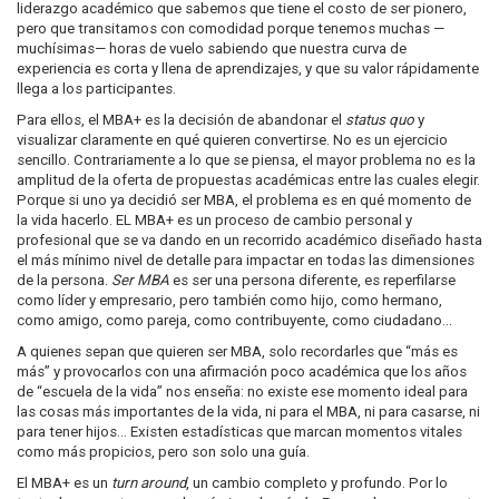
liderazgo académico que sabemos que tiene el costo de ser pionero,
pero que transitamos con comodidad porque tenemos muchas —
muchísimas— horas de vuelo sabiendo que nuestra curva de
experiencia es corta y llena de aprendizajes, y que su valor rápidamente
llega a los participantes.
Para ellos, el MBA+ es la decisión de abandonar el
status quo
y
visualizar claramente en qué quieren convertirse. No es un ejercicio
sencillo. Contrariamente a lo que se piensa, el mayor problema no es la
amplitud de la oferta de propuestas académicas entre las cuales elegir.
Porque si uno ya decidió ser MBA, el problema es en qué momento de
la vida hacerlo. EL MBA+ es un proceso de cambio personal y
profesional que se va dando en un recorrido académico diseñado hasta
el más mínimo nivel de detalle para impactar en todas las dimensiones
de la persona.
Ser MBA
es ser una persona diferente, es reperfilarse
como líder y empresario, pero también como hijo, como hermano,
como amigo, como pareja, como contribuyente, como ciudadano...
A quienes sepan que quieren ser MBA, solo recordarles que “más es
más” y provocarlos con una afirmación poco académica que los años
de “escuela de la vida” nos enseña: no existe ese momento ideal para
las cosas más importantes de la vida, ni para el MBA, ni para casarse, ni
para tener hijos… Existen estadísticas que marcan momentos vitales
como más propicios, pero son solo una guía.
El MBA+ es un
turn around
, un cambio completo y profundo. Por lo