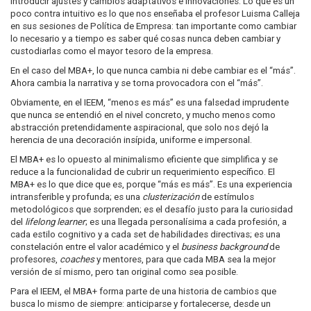
introducir ajustes y cambios adaptativos e innovaciones. Lo que es un
poco contra intuitivo es lo que nos enseñaba el profesor Luisma Calleja
en sus sesiones de Política de Empresa: tan importante como cambiar
lo necesario y a tiempo es saber qué cosas nunca deben cambiar y
custodiarlas como el mayor tesoro de la empresa.
En el caso del MBA+, lo que nunca cambia ni debe cambiar es el “más”.
Ahora cambia la narrativa y se torna provocadora con el “más”.
Obviamente, en el IEEM, “menos es más” es una falsedad imprudente
que nunca se entendió en el nivel concreto, y mucho menos como
abstracción pretendidamente aspiracional, que solo nos dejó la
herencia de una decoración insípida, uniforme e impersonal.
El MBA+ es lo opuesto al minimalismo eficiente que simplifica y se
reduce a la funcionalidad de cubrir un requerimiento específico. El
MBA+ es lo que dice que es, porque “más es más”. Es una experiencia
intransferible y profunda; es una
clusterización
de estímulos
metodológicos que sorprenden; es el desafío justo para la curiosidad
del
lifelong learner
; es una llegada personalísima a cada profesión, a
cada estilo cognitivo y a cada set de habilidades directivas; es una
constelación entre el valor académico y el
business background
de
profesores,
coaches
y mentores, para que cada MBA sea la mejor
versión de sí mismo, pero tan original como sea posible.
Para el IEEM, el MBA+ forma parte de una historia de cambios que
busca lo mismo de siempre: anticiparse y fortalecerse, desde un