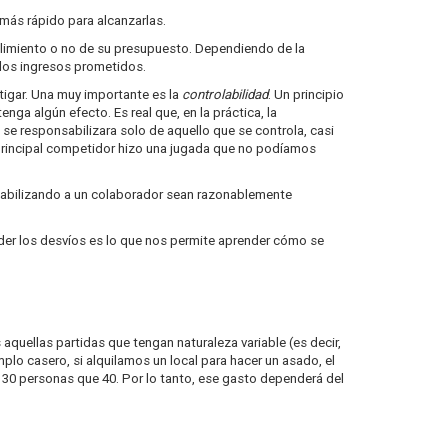
más rápido para alcanzarlas.
limiento o no de su presupuesto. Dependiendo de la
n los ingresos prometidos.
stigar. Una muy importante es la
controlabilidad
. Un principio
ga algún efecto. Es real que, en la práctica, la
 se responsabilizara solo de aquello que se controla, casi
 principal competidor hizo una jugada que no podíamos
nsabilizando a un colaborador sean razonablemente
der los desvíos es lo que nos permite aprender cómo se
 aquellas partidas que tengan naturaleza variable (es decir,
plo casero, si alquilamos un local para hacer un asado, el
n 30 personas que 40. Por lo tanto, ese gasto dependerá del