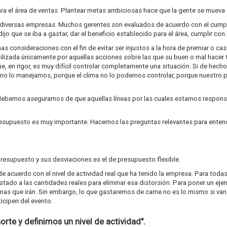
a el área de ventas. Plantear metas ambiciosas hace que la gente se mueva 
en diversas empresas. Muchos gerentes son evaluados de acuerdo con el cump
dijo que se iba a gastar, dar el beneficio establecido para el área, cumplir co
s consideraciones con el fin de evitar ser injustos a la hora de premiar o ca
izada únicamente por aquellas acciones sobre las que su buen o mal hacer ten
e, en rigor, es muy difícil controlar completamente una situación. Si de hecho
 no lo manejamos, porque el clima no lo podemos controlar, porque nuestro
o, debemos asegurarnos de que aquellas líneas por las cuales estamos respo
esupuesto es muy importante. Hacernos las preguntas relevantes para enten
presupuesto y sus desviaciones es el de presupuesto flexible.
e acuerdo con el nivel de actividad real que ha tenido la empresa. Para todas
ado a las cantidades reales para eliminar esa distorsión. Para poner un ejem
onas que irán. Sin embargo, lo que gastaremos de carne no es lo mismo si va
ticipen del evento.
rte y definimos un nivel de actividad".