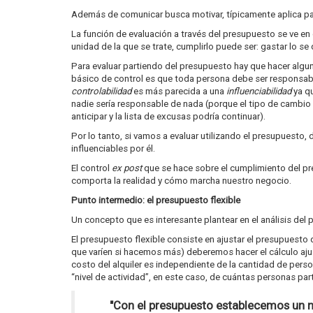
Además de comunicar busca motivar, típicamente aplica par
La función de evaluación a través del presupuesto se ve 
unidad de la que se trate, cumplirlo puede ser: gastar lo se 
Para evaluar partiendo del presupuesto hay que hacer alguna
básico de control es que toda persona debe ser responsabil
controlabilidad
es más parecida a una
influenciabilidad
ya qu
nadie sería responsable de nada (porque el tipo de cambio
anticipar y la lista de excusas podría continuar).
Por lo tanto, si vamos a evaluar utilizando el presupuest
influenciables por él.
El control
ex post
que se hace sobre el cumplimiento del pr
comporta la realidad y cómo marcha nuestro negocio.
Punto intermedio: el presupuesto flexible
Un concepto que es interesante plantear en el análisis del 
El presupuesto flexible consiste en ajustar el presupuesto d
que varíen si hacemos más) deberemos hacer el cálculo ajust
costo del alquiler es independiente de la cantidad de pers
“nivel de actividad”, en este caso, de cuántas personas par
"Con el presupuesto establecemos un no