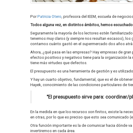
Por
Patricia Otero
, profesora del IEEM, escuela de negocio
Todos alguna vez, en distintos ámbitos, hemos escuchado h
Seguramente la mayoría de los lectores estén familiarizad
tenemos muy claros (y siempre nos resultan escasos), los g
contarnos cuánto gastó en el supermercado dos años atrás. 
Ahora, ¿qué pasa en las empresas? Hay empresas de gran por
efectos positivos y negativos tiene para la organización l
tiene más virtudes que defectos.
El presupuesto es una herramienta de gestión y es utilizado
Y hay un cuarto objetivo, fundamental, que es el de obtener
Hayek, conocimiento de las condiciones particulares de ti
"El presupuesto sirve para: coordinar/p
En la medida en que los recursos son finitos, existe la nec
en otras, por lo que es preciso que esto sea comunicado (e
Otra función importante es la de comunicar hacia dónde v
invertiremos en cada área.