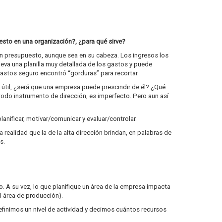
esto en una organización?, ¿para qué sirve?
un presupuesto, aunque sea en su cabeza. Los ingresos los
eva una planilla muy detallada de los gastos y puede
gastos seguro encontró “gorduras” para recortar.
 útil, ¿será que una empresa puede prescindir de él? ¿Qué
todo instrumento de dirección, es imperfecto. Pero aun así
anificar, motivar/comunicar y evaluar/controlar.
realidad que la de la alta dirección brindan, en palabras de
s.
o. A su vez, lo que planifique un área de la empresa impacta
l área de producción).
finimos un nivel de actividad y decimos cuántos recursos