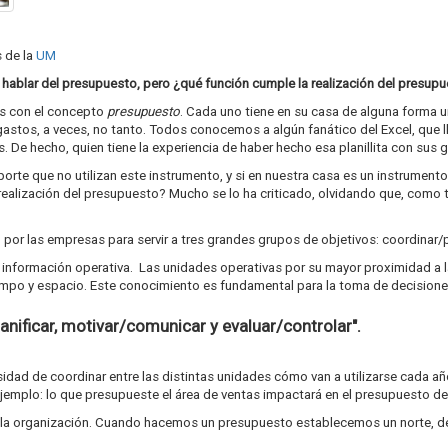
s de la
UM
ablar del presupuesto, pero ¿qué función cumple la realización del presupu
os con el concepto
presupuesto
. Cada uno tiene en su casa de alguna forma 
astos, a veces, no tanto. Todos conocemos a algún fanático del Excel, que ll
De hecho, quien tiene la experiencia de haber hecho esa planillita con sus 
te que no utilizan este instrumento, y si en nuestra casa es un instrumento
a realización del presupuesto? Mucho se lo ha criticado, olvidando que, como 
 por las empresas para servir a tres grandes grupos de objetivos: coordinar/pl
 información operativa. Las unidades operativas por su mayor proximidad a la 
empo y espacio. Este conocimiento es fundamental para la toma de decisione
lanificar, motivar/comunicar y evaluar/controlar".
esidad de coordinar entre las distintas unidades cómo van a utilizarse cada añ
jemplo: lo que presupueste el área de ventas impactará en el presupuesto de
a la organización. Cuando hacemos un presupuesto establecemos un norte, de