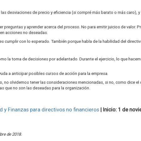
 las desviaciones de precio y eficiencia (si compré más barato o más caro), y 
cer preguntas y aprender acerca del proceso. No para emitir juicios de valor. Pr
n en acciones no deseadas.
es cumplir con lo esperado. También porque habla de la habilidad del directivo 
mo la toma de decisiones por adelantado. Durante el ejercicio, lo que hacem
da a anticipar posibles cursos de acción para la empresa.
o, no olvidemos tener las consideraciones mencionadas, si no, como dice el dic
as que no son las deseadas para la organización.
d y Finanzas para directivos no financieros
| Inicio: 1 de no
bre de 2018.