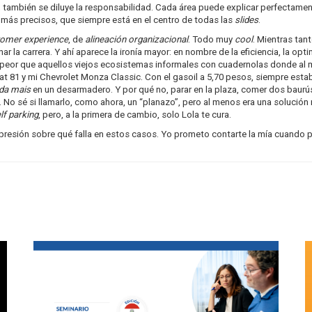
 también se diluye la responsabilidad. Cada área puede explicar perfectamen
r más precisos, que siempre está en el centro de todas las
slides
.
tomer experience
, de
alineación organizacional
. Todo muy
cool
. Mientras tan
 la carrera. Y ahí aparece la ironía mayor: en nombre de la eficiencia, la o
 peor que aquellos viejos ecosistemas informales con cuadernolas donde al 
at 81 y mi Chevrolet Monza Classic. Con el gasoil a 5,70 pesos, siempre esta
nda mais
en un desarmadero. Y por qué no, parar en la plaza, comer dos baur
a. No sé si llamarlo, como ahora, un “planazo”, pero al menos era una soluc
lf parking
, pero, a la primera de cambio, solo Lola te cura.
mpresión sobre qué falla en estos casos. Yo prometo contarte la mía cuando p