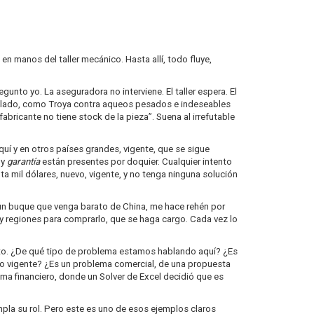
en manos del taller mecánico. Hasta allí, todo fluye,
unto yo. La aseguradora no interviene. El taller espera. El
rallado, como Troya contra aqueos pesados e indeseables
fabricante no tiene stock de la pieza”. Suena al irrefutable
í y en otros países grandes, vigente, que se sigue
y
garantía
están presentes por doquier. Cualquier intento
a mil dólares, nuevo, vigente, y no tenga ninguna solución
lgún buque que venga barato de China, me hace rehén por
 y regiones para comprarlo, que se haga cargo. Cada vez lo
nto. ¿De qué tipo de problema estamos hablando aquí? ¿Es
to vigente? ¿Es un problema comercial, de una propuesta
ema financiero, donde un Solver de Excel decidió que es
pla su rol. Pero este es uno de esos ejemplos claros