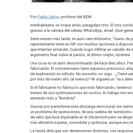
Por
Pablo Sartor
,
profesor del IEEM
Interbalnearia, un toque atrás, paragolpe roto. El otro cond
gracias a la cámara del celular, WhatsApp, email. ¡Qué genial
Siete meses más tarde, mi auto cero kilómetro, “nuevo de pa
representante tiene un IVR con muchas opciones a disposic
que intentan entender. Cuando logro infiltrar un caballo de m
argumento final sobre el paisito, el último orejón, etcétera.
Una cosa es un auto descontinuado de hace diez años. Pero
fabricando. El concesionario tiene espacios preciosos, am
de explicación es ridículo. No escucho, no oigo… ¿Tiene se
por más de medio año (al menos)? Ni siquiera un “va a demora
Si el fabricante no fabrica lo que está fabricando, tenemo
meses de sus optimizaciones de costos. Si trabaja con uno 
entiendo más a “Bombita”.
Gracias por permitirme esta descarga emocional, me siento 
un problema de operaciones, de una cadena de suministro q
de valor que luce impecable en el
showroom
pero se diluye
más eficiente esperar, consolidar y optimizar, aunque eso 
La teoría diría que son dimensiones distintas, con respons