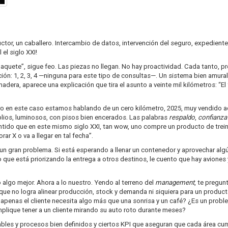
uctor, un caballero. Intercambio de datos, intervención del seguro, expediente 
 el siglo XXI!
quete”, sigue feo. Las piezas no llegan. No hay proactividad. Cada tanto, preg
ión: 1, 2, 3, 4 —ninguna para este tipo de consultas—. Un sistema bien amu
adera, aparece una explicación que tira el asunto a veinte mil kilómetros: “El 
 en este caso estamos hablando de un cero kilómetro, 2025, muy vendido aqu
plios, luminosos, con pisos bien encerados. Las palabras
respaldo
,
confianza
ntido que en este mismo siglo XXI, tan wow, uno compre un producto de treint
r X o va a llegar en tal fecha”.
s un gran problema. Si está esperando a llenar un contenedor y aprovechar a
que está priorizando la entrega a otros destinos, le cuento que hay aviones
algo mejor. Ahora a lo nuestro. Yendo al terreno del
management
, te pregu
ue no logra alinear producción, stock y demanda ni siquiera para un produc
 apenas el cliente necesita algo más que una sonrisa y un café? ¿Es un probl
implique tener a un cliente mirando su auto roto durante meses?
ables y procesos bien definidos y ciertos KPI que aseguran que cada área cum