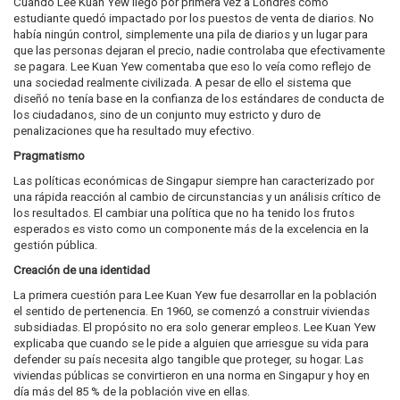
Cuando Lee Kuan Yew llegó por primera vez a Londres como
estudiante quedó impactado por los puestos de venta de diarios. No
había ningún control, simplemente una pila de diarios y un lugar para
que las personas dejaran el precio, nadie controlaba que efectivamente
se pagara. Lee Kuan Yew comentaba que eso lo veía como reflejo de
una sociedad realmente civilizada. A pesar de ello el sistema que
diseñó no tenía base en la confianza de los estándares de conducta de
los ciudadanos, sino de un conjunto muy estricto y duro de
penalizaciones que ha resultado muy efectivo.
Pragmatismo
Las políticas económicas de Singapur siempre han caracterizado por
una rápida reacción al cambio de circunstancias y un análisis crítico de
los resultados. El cambiar una política que no ha tenido los frutos
esperados es visto como un componente más de la excelencia en la
gestión pública.
Creación de una identidad
La primera cuestión para Lee Kuan Yew fue desarrollar en la población
el sentido de pertenencia. En 1960, se comenzó a construir viviendas
subsidiadas. El propósito no era solo generar empleos. Lee Kuan Yew
explicaba que cuando se le pide a alguien que arriesgue su vida para
defender su país necesita algo tangible que proteger, su hogar. Las
viviendas públicas se convirtieron en una norma en Singapur y hoy en
día más del 85 % de la población vive en ellas.