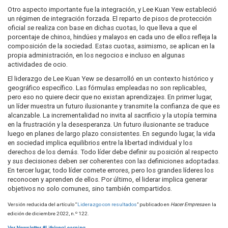
Otro aspecto importante fue la integración, y Lee Kuan Yew estableció
un régimen de integración forzada. El reparto de pisos de protección
oficial se realiza con base en dichas cuotas, lo que lleva a que el
porcentaje de chinos, hindúes y malayos en cada uno de ellos refleja la
composición de la sociedad. Estas cuotas, asimismo, se aplican en la
propia administración, en los negocios e incluso en algunas
actividades de ocio.
El liderazgo de Lee Kuan Yew se desarrolló en un contexto histórico y
geográfico específico. Las fórmulas empleadas no son replicables,
pero eso no quiere decir que no existan aprendizajes. En primer lugar,
un líder muestra un futuro ilusionante y transmite la confianza de que es
alcanzable. La incrementalidad no invita al sacrificio y la utopía termina
en la frustración y la desesperanza. Un futuro ilusionante se traduce
luego en planes de largo plazo consistentes. En segundo lugar, la vida
en sociedad implica equilibrios entre la libertad individual y los
derechos de los demás. Todo líder debe definir su posición al respecto
y sus decisiones deben ser coherentes con las definiciones adoptadas.
En tercer lugar, todo líder comete errores, pero los grandes líderes los
reconocen y aprenden de ellos. Por último, el liderar implica generar
objetivos no solo comunes, sino también compartidos.
Versión reducida del artículo “
Liderazgo con resultados
” publicado en
Hacer Empresa
en la
o
edición de diciembre 2022, n.
122.
Ver Newsletter #LifelongLearning