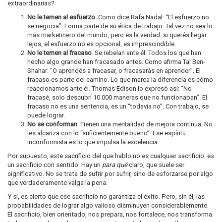
extraordinarias?
No le temen al esfuerzo.
Como dice Rafa Nadal: “El esfuerzo no
se negocia”. Forma parte de su ética de trabajo. Tal vez no sea lo
más marketinero del mundo, pero es la verdad: si querés llegar
lejos, el esfuerzo no es opcional, es imprescindible.
No le temen al fracaso
. Se rebelan ante él. Todos los que han
hecho algo grande han fracasado antes. Como afirma Tal Ben-
Shahar: “O aprendés a fracasar, o fracasarás en aprender”. El
fracaso es parte del camino. Lo que marca la diferencia es cómo
reaccionamos ante él. Thomas Edison lo expresó así: “No
fracasé, solo descubrí 10.000 maneras que no funcionaban”. El
fracaso no es una sentencia, es un “todavía no”. Con trabajo, se
puede lograr.
No se conforman
. Tienen una mentalidad de mejora continua. No
les alcanza con lo “suficientemente bueno”. Ese espíritu
inconformista es lo que impulsa la excelencia.
Por supuesto, este sacrificio del que hablo no es cualquier sacrificio: es
un sacrificio con sentido. Hay un
para qué
claro, que suele ser
significativo. No se trata de sufrir por sufrir, sino de esforzarse por algo
que verdaderamente valga la pena.
Y sí, es cierto que ese sacrificio no garantiza el éxito. Pero, sin él, las
probabilidades de lograr algo valioso disminuyen considerablemente.
El sacrificio, bien orientado, nos prepara, nos fortalece, nos transforma.