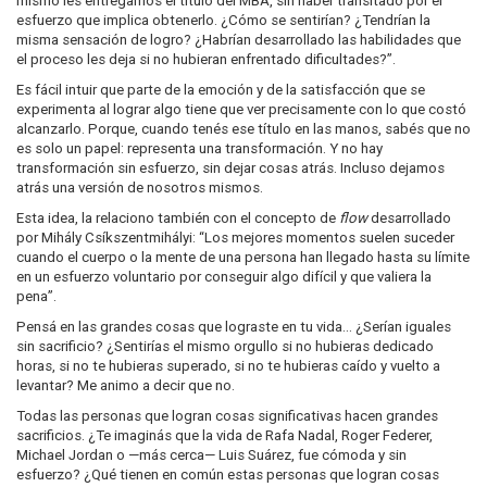
mismo les entregamos el título del MBA, sin haber transitado por el
esfuerzo que implica obtenerlo. ¿Cómo se sentirían? ¿Tendrían la
misma sensación de logro? ¿Habrían desarrollado las habilidades que
el proceso les deja si no hubieran enfrentado dificultades?”.
Es fácil intuir que parte de la emoción y de la satisfacción que se
experimenta al lograr algo tiene que ver precisamente con lo que costó
alcanzarlo. Porque, cuando tenés ese título en las manos, sabés que no
es solo un papel: representa una transformación. Y no hay
transformación sin esfuerzo, sin dejar cosas atrás. Incluso dejamos
atrás una versión de nosotros mismos.
Esta idea, la relaciono también con el concepto de
flow
desarrollado
por Mihály Csíkszentmihályi: “Los mejores momentos suelen suceder
cuando el cuerpo o la mente de una persona han llegado hasta su límite
en un esfuerzo voluntario por conseguir algo difícil y que valiera la
pena”.
Pensá en las grandes cosas que lograste en tu vida… ¿Serían iguales
sin sacrificio? ¿Sentirías el mismo orgullo si no hubieras dedicado
horas, si no te hubieras superado, si no te hubieras caído y vuelto a
levantar? Me animo a decir que no.
Todas las personas que logran cosas significativas hacen grandes
sacrificios. ¿Te imaginás que la vida de Rafa Nadal, Roger Federer,
Michael Jordan o —más cerca— Luis Suárez, fue cómoda y sin
esfuerzo? ¿Qué tienen en común estas personas que logran cosas