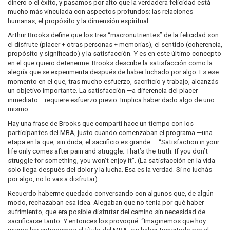
dinero o el éxito, y pasamos por alto que la verdadera felicidad está
mucho más vinculada con aspectos profundos: las relaciones
humanas, el propósito y la dimensión espiritual.
Arthur Brooks define que los tres “macronutrientes” de la felicidad son
el disfrute (placer + otras personas + memorias), el sentido (coherencia,
propósito y significado) y la satisfacción. Y es en este último concepto
en el que quiero detenerme. Brooks describe la satisfacción como la
alegría que se experimenta después de haber luchado por algo. Es ese
momento en el que, tras mucho esfuerzo, sacrificio y trabajo, alcanzás
un objetivo importante. La satisfacción —a diferencia del placer
inmediato— requiere esfuerzo previo. Implica haber dado algo de uno
mismo.
Hay una frase de Brooks que compartí hace un tiempo con los
participantes del MBA, justo cuando comenzaban el programa —una
etapa en la que, sin duda, el sacrificio es grande—: “Satisfaction in your
life only comes after pain and struggle. That’s the truth. If you don’t
struggle for something, you won’t enjoy it”. (La satisfacción en la vida
solo llega después del dolor y la lucha. Esa es la verdad. Si no luchás
por algo, no lo vas a disfrutar).
Recuerdo haberme quedado conversando con algunos que, de algún
modo, rechazaban esa idea. Alegaban que no tenía por qué haber
sufrimiento, que era posible disfrutar del camino sin necesidad de
sacrificarse tanto. Y entonces los provoqué: “Imaginemos que hoy