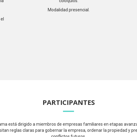
la
coloquios.
Modalidad presencial.
el
PARTICIPANTES
ama está dirigido a miembros de empresas familiares en etapas avan
itan reglas claras para gobernar la empresa, ordenar la propiedad y pr
conflictos futuros.