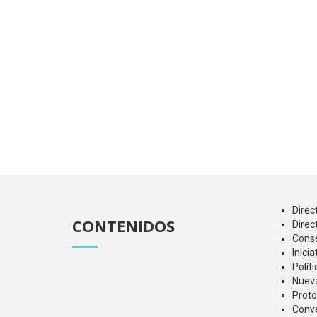
Direc
CONTENIDOS
Direc
Conse
Inici
Polít
Nueva
Proto
Conve