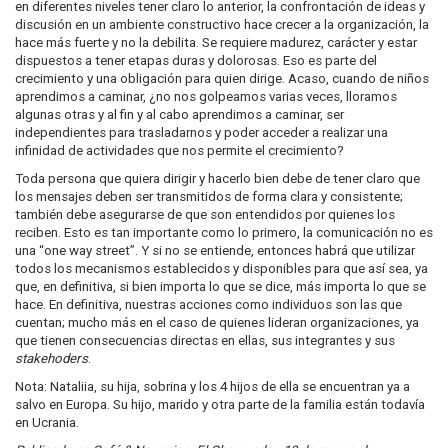
en diferentes niveles tener claro lo anterior, la confrontación de ideas y
discusión en un ambiente constructivo hace crecer a la organización, la
hace más fuerte y no la debilita. Se requiere madurez, carácter y estar
dispuestos a tener etapas duras y dolorosas. Eso es parte del
crecimiento y una obligación para quien dirige. Acaso, cuando de niños
aprendimos a caminar, ¿no nos golpeamos varias veces, lloramos
algunas otras y al fin y al cabo aprendimos a caminar, ser
independientes para trasladarnos y poder acceder a realizar una
infinidad de actividades que nos permite el crecimiento?
Toda persona que quiera dirigir y hacerlo bien debe de tener claro que
los mensajes deben ser transmitidos de forma clara y consistente;
también debe asegurarse de que son entendidos por quienes los
reciben. Esto es tan importante como lo primero, la comunicación no es
una “one way street”. Y si no se entiende, entonces habrá que utilizar
todos los mecanismos establecidos y disponibles para que así sea, ya
que, en definitiva, si bien importa lo que se dice, más importa lo que se
hace. En definitiva, nuestras acciones como individuos son las que
cuentan; mucho más en el caso de quienes lideran organizaciones, ya
que tienen consecuencias directas en ellas, sus integrantes y sus
stak
ehoders
.
Nota: Nataliia, su hija, sobrina y los 4 hijos de ella se encuentran ya a
salvo en Europa. Su hijo, marido y otra parte de la familia están todavía
en Ucrania.