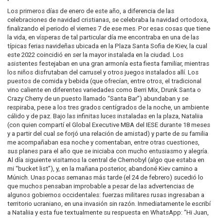
Los primeros días de enero de este año, a diferencia de las
celebraciones de navidad cristianas, se celebraba la navidad ortodoxa,
finalizando el periodo el viernes 7 de ese mes. Por esas cosas que tiene
la vida, en vísperas de tal particular día me encontraba en una de las
típicas ferias navideñas ubicada en la Plaza Santa Sofia de Kiev, la cual
este 2022 coincidió en ser la mayor instalada en la ciudad. Los
asistentes festejaban en una gran armonía esta fiesta familiar, mientras
los niños disfrutaban del carrusel y otros juegos instalados allí. Los
puestos de comida y bebida (que ofrecían, entre otros, el tradicional
vino caliente en diferentes variedades como Berri Mix, Drunk Santa o
Crazy Cherry de un puesto llamado “Santa Bar”) abundaban y se
respiraba, pese a los tres grados centígrados de la noche, un ambiente
cálido y de paz. Bajo las infinitas luces instaladas en la plaza, Nataliia
(con quien compartí el Global Executive MBA del IESE durante 18 meses
y a partir del cual se forjó una relación de amistad) y parte de su familia
me acompañaban esa noche y comentaban, entre otras cuestiones,
sus planes para el año que se iniciaba con mucho entusiasmo y alegría.
Al día siguiente visitamos la central de Chernobyl (algo que estaba en
mi “bucket list”), y, en la mañana posterior, abandoné Kiev camino a
Múnich. Unas pocas semanas más tarde (el 24 de febrero) sucedió lo
que muchos pensaban improbable a pesar de las advertencias de
algunos gobiernos occidentales: fuerzas militares rusas ingresaban a
territorio ucraniano, en una invasión sin razón. Inmediatamente le escribí
a Nataliia y esta fue textualmente su respuesta en WhatsApp: “Hi Juan,