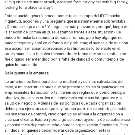
all big cities are under attack, escaped from Kyiv by car with big family,
looking for a place to stay”.
Esta situación generó inmediatamente en el grupo del IESE mucha
inquietud, acciones y una pregunta que insistentemente sobrevolaba.
¿Como se llegó a esto? Y luego una más punzante, ¿por qué, luego de
la anexión de Crimea en 2014, estamos frente a esta situación? Se
puede formular la respuesta de varias formas, pero hay algo que no
puede negarse y está en el fondo del problema; el mensaje de que con
esa acción se habían sobrepasado los límites de lo tolerable en el
orden mundial no fue bien transmitido de forma que no se repita o no
fue o quiso ser entendido por la falta de claridad o contundencia de
quien lo transmitió.
De la guerra a la empresa
Lo anterior nos lleva, paralelismo mediante y con las salvedades del
caso, a muchas situaciones que se presentan en las organizaciones
empresariales. Estas, como tal, tienen sus reglas que, como principal
objetivo, buscan un orden de convivencia entre sus integrantes y la
salud del negocio. Además de las políticas que cada organización
define para ejecutar su negocio y forman parte de su estrategia, están
los sistemas de control, cuyo objetivo es alinear a la organización a
alcanzar el éxito. Existen y por algo se construyeron, y de su coherencia
y consistencia depende mucho cómo la organización funcionará. Pero
sin duda, en quienes deben liderar cada organización está la