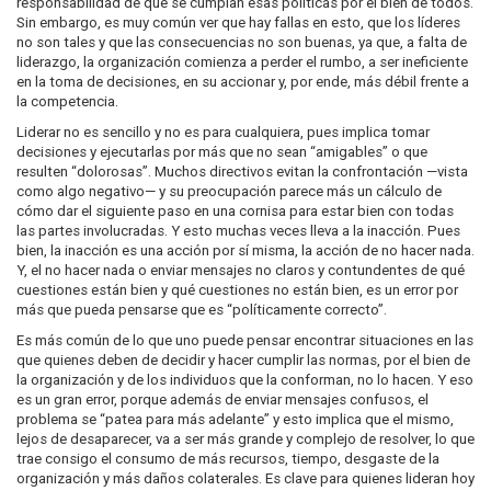
responsabilidad de que se cumplan esas políticas por el bien de todos.
Sin embargo, es muy común ver que hay fallas en esto, que los líderes
no son tales y que las consecuencias no son buenas, ya que, a falta de
liderazgo, la organización comienza a perder el rumbo, a ser ineficiente
en la toma de decisiones, en su accionar y, por ende, más débil frente a
la competencia.
Liderar no es sencillo y no es para cualquiera, pues implica tomar
decisiones y ejecutarlas por más que no sean “amigables” o que
resulten “dolorosas”. Muchos directivos evitan la confrontación —vista
como algo negativo— y su preocupación parece más un cálculo de
cómo dar el siguiente paso en una cornisa para estar bien con todas
las partes involucradas. Y esto muchas veces lleva a la inacción. Pues
bien, la inacción es una acción por sí misma, la acción de no hacer nada.
Y, el no hacer nada o enviar mensajes no claros y contundentes de qué
cuestiones están bien y qué cuestiones no están bien, es un error por
más que pueda pensarse que es “políticamente correcto”.
Es más común de lo que uno puede pensar encontrar situaciones en las
que quienes deben de decidir y hacer cumplir las normas, por el bien de
la organización y de los individuos que la conforman, no lo hacen. Y eso
es un gran error, porque además de enviar mensajes confusos, el
problema se “patea para más adelante” y esto implica que el mismo,
lejos de desaparecer, va a ser más grande y complejo de resolver, lo que
trae consigo el consumo de más recursos, tiempo, desgaste de la
organización y más daños colaterales. Es clave para quienes lideran hoy