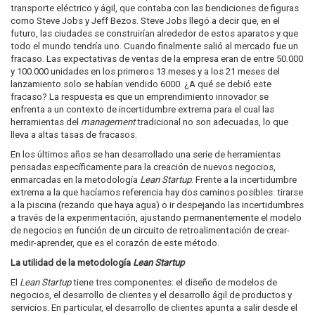
transporte eléctrico y ágil, que contaba con las bendiciones de figuras
como Steve Jobs y Jeff Bezos. Steve Jobs llegó a decir que, en el
futuro, las ciudades se construirían alrededor de estos aparatos y que
todo el mundo tendría uno. Cuando finalmente salió al mercado fue un
fracaso. Las expectativas de ventas de la empresa eran de entre 50.000
y 100.000 unidades en los primeros 13 meses y a los 21 meses del
lanzamiento solo se habían vendido 6000. ¿A qué se debió este
fracaso? La respuesta es que un emprendimiento innovador se
enfrenta a un contexto de incertidumbre extrema para el cual las
herramientas del
management
tradicional no son adecuadas, lo que
lleva a altas tasas de fracasos.
En los últimos años se han desarrollado una serie de herramientas
pensadas específicamente para la creación de nuevos negocios,
enmarcadas en la metodología
Lean Startup
. Frente a la incertidumbre
extrema a la que hacíamos referencia hay dos caminos posibles: tirarse
a la piscina (rezando que haya agua) o ir despejando las incertidumbres
a través de la experimentación, ajustando permanentemente el modelo
de negocios en función de un circuito de retroalimentación de crear-
medir-aprender, que es el corazón de este método.
La utilidad de la metodología
Lean Startup
El
Lean Startup
tiene tres componentes: el diseño de modelos de
negocios, el desarrollo de clientes y el desarrollo ágil de productos y
servicios. En particular, el desarrollo de clientes apunta a salir desde el