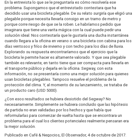
En la entrevista lo que se le preguntaría es cómo resolvería ese
problema. Supongamos que el entrevistado contestara que ha
decidido usar una bicicleta plegable. De su relato surgiría que eligió una
plegable porque necesita llevarla consigo en un tramo de metro y
porque corre riesgo de que se la roben. Le habríamos pedido que
imaginara que tiene una varita mágica con la cual puede pedir una
solución ideal. Nos contestaría que le gustaría una ducha instantánea
cuando llegara a la oficina en verano o una bicicleta con cabina para los
días ventosos y fríos de invierno y con techo para los días de lluvia.
Explorando su respuesta encontraríamos que el ejercicio que la
bicicleta le permite hacer es altamente valorado. Y que sea plegable
también es relevante, en tanto tiene que ser compacta para llevarla en
el transporte público y dejarla en la oficina. Segway, con esta
información, no se presentaría como una mejor solución para quienes
usan bicicletas plegables. Tampoco resuelve el problema de la
protección del clima. Y, al momento de su lanzamiento, se trataba de
un producto caro (USD 5000).
¿Con esos resultados se hubiera desistido del Segway? No
necesariamente. Simplemente se hubiera concluido que las hipótesis
de partida no eran validadas por los hechos y que había que
reformularlas para comenzar de vuelta hasta que se encontrara un
problema para el cual los clientes potenciales realmente pensaran era
la mejor solución.
Publicado en Café & Negocios, El Observador, 4 de octubre de 2017.