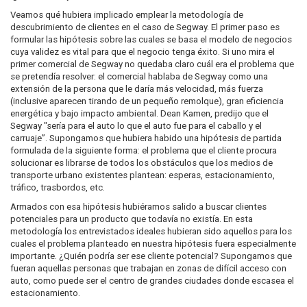
Veamos qué hubiera implicado emplear la metodología de
descubrimiento de clientes en el caso de Segway. El primer paso es
formular las hipótesis sobre las cuales se basa el modelo de negocios
cuya validez es vital para que el negocio tenga éxito. Si uno mira el
primer comercial de Segway no quedaba claro cuál era el problema que
se pretendía resolver: el comercial hablaba de Segway como una
extensión de la persona que le daría más velocidad, más fuerza
(inclusive aparecen tirando de un pequeño remolque), gran eficiencia
energética y bajo impacto ambiental. Dean Kamen, predijo que el
Segway "sería para el auto lo que el auto fue para el caballo y el
carruaje”. Supongamos que hubiera habido una hipótesis de partida
formulada de la siguiente forma: el problema que el cliente procura
solucionar es librarse de todos los obstáculos que los medios de
transporte urbano existentes plantean: esperas, estacionamiento,
tráfico, trasbordos, etc.
Armados con esa hipótesis hubiéramos salido a buscar clientes
potenciales para un producto que todavía no existía. En esta
metodología los entrevistados ideales hubieran sido aquellos para los
cuales el problema planteado en nuestra hipótesis fuera especialmente
importante. ¿Quién podría ser ese cliente potencial? Supongamos que
fueran aquellas personas que trabajan en zonas de difícil acceso con
auto, como puede ser el centro de grandes ciudades donde escasea el
estacionamiento.