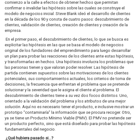
comienzo a la calle a efectos de obtener hechos que permitan
confirmar o invalidar las hipótesis sobre las cuales se construye el
modelo de negocios inicial. Steve Blank ideó el desarrollo de clientes
en la década de los 90 y consta de cuatro pasos: descubrimiento de
clientes, validación de clientes, creación de clientes y creación de la
empresa.
En el primer paso, el descubrimiento de clientes, lo que se busca es
explicitar las hipótesis en las que se basa el modelo de negocios
original de los fundadores del emprendimiento para luego desarrollar
un plan para probar las reacciones de los clientes ante estas hipótesis,
y transformarlas en hechos. Una hipótesis involucra los problemas que
las personas tienen y que valoran poder resolver. Las hipótesis de
partida contienen supuestos sobre las motivaciones de los clientes
potenciales, sus comportamientos actuales, los criterios de toma de
decisiones, la frecuencia que enfrentan el problema que se pretende
solucionar y la severidad que le asigna el cliente al problema. El
descubrimiento de clientes tiene a su vez dos focos distintos. Uno,
orientado a la validación del problema y los atributos de una mejor
solución. Aquí no es necesario tener el producto, e inclusive mostrar un
prototipo “contaminaría” la información que se procura recoger. Otro,
ya se tiene un Producto Mínimo Viable (PMV). El PMV no pretende ser
un producto perfecto, sino que está diseñado para probar las hipótesis
fundamentales del negocio.
¿Qué hubiera pasado si…?