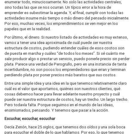
enumerar todo, minuciosamente. No solo las actividades centrales,
sino todas las que se nos ocurran. Un típico error a la hora de
emprender es subestimar la agenda. Y, al final, cumplir con todas las
actividades insume más tiempo o más dinero del pensado inicialmente.
Por eso, muchas veces, los emprendimientos se ven mejor en los
papeles que en la realidad.
Por último, el dinero. Si nuestro listado de actividades es muy extenso,
vamos a tener una idea aproximada de cuál puede ser nuestra
estructura de costos, pudiendo entender cuáles de esos costos son
de puesta en marcha y cuáles “de todos los meses”. Si sé cuánto me
sale producir algo o prestar un servicio, puedo ponerle precio sin perder
plata. Parece una verdad de Perogrullo, pero en una instancia de tanta
incertidumbre, no son pocos los emprendedores que erran y terminan
perdiendo plata por poner precios más baratos que sus costos.
Entre una simple idea y una idea en la que tenemos relativamente claro
cuál es el valor que aportamos, quiénes son nuestros clientes, qué
cosas debemos hacer para llevar adelante nuestro proyecto y cuál
puede ser nuestra estructura de costos, hay un trecho. Un largo trecho.
Pero todavía falta. Porque seguimos en el mundo de las ideas,
ensimismados, pensando. Y tenemos que pasar a la acción.
Escuchar, escuchar, escuchar
Decía Zenón, hace 25 siglos, que tenemos dos oídos y una sola boca
para escuchar el doble de lo que hablamos. Por eso, lo que tenemos