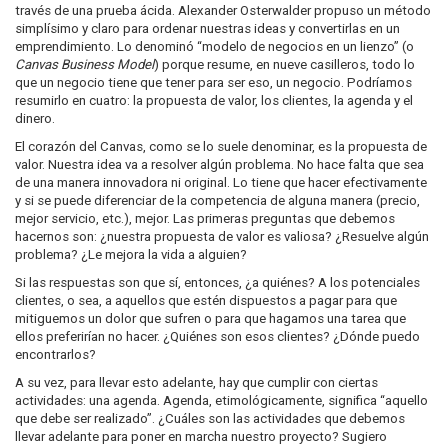
través de una prueba ácida. Alexander Osterwalder propuso un método
simplísimo y claro para ordenar nuestras ideas y convertirlas en un
emprendimiento. Lo denominó “modelo de negocios en un lienzo” (o
Canvas Business Model
) porque resume, en nueve casilleros, todo lo
que un negocio tiene que tener para ser eso, un negocio. Podríamos
resumirlo en cuatro: la propuesta de valor, los clientes, la agenda y el
dinero.
El corazón del Canvas, como se lo suele denominar, es la propuesta de
valor. Nuestra idea va a resolver algún problema. No hace falta que sea
de una manera innovadora ni original. Lo tiene que hacer efectivamente
y si se puede diferenciar de la competencia de alguna manera (precio,
mejor servicio, etc.), mejor. Las primeras preguntas que debemos
hacernos son: ¿nuestra propuesta de valor es valiosa? ¿Resuelve algún
problema? ¿Le mejora la vida a alguien?
Si las respuestas son que sí, entonces, ¿a quiénes? A los potenciales
clientes, o sea, a aquellos que estén dispuestos a pagar para que
mitiguemos un dolor que sufren o para que hagamos una tarea que
ellos preferirían no hacer. ¿Quiénes son esos clientes? ¿Dónde puedo
encontrarlos?
A su vez, para llevar esto adelante, hay que cumplir con ciertas
actividades: una agenda. Agenda, etimológicamente, significa “aquello
que debe ser realizado”. ¿Cuáles son las actividades que debemos
llevar adelante para poner en marcha nuestro proyecto? Sugiero