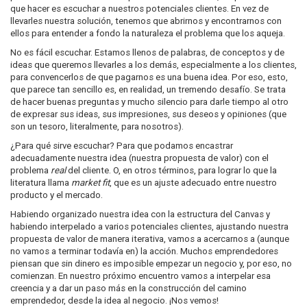
que hacer es escuchar a nuestros potenciales clientes. En vez de
llevarles nuestra solución, tenemos que abrirnos y encontrarnos con
ellos para entender a fondo la naturaleza el problema que los aqueja.
No es fácil escuchar. Estamos llenos de palabras, de conceptos y de
ideas que queremos llevarles a los demás, especialmente a los clientes,
para convencerlos de que pagarnos es una buena idea. Por eso, esto,
que parece tan sencillo es, en realidad, un tremendo desafío. Se trata
de hacer buenas preguntas y mucho silencio para darle tiempo al otro
de expresar sus ideas, sus impresiones, sus deseos y opiniones (que
son un tesoro, literalmente, para nosotros).
¿Para qué sirve escuchar? Para que podamos encastrar
adecuadamente nuestra idea (nuestra propuesta de valor) con el
problema
real
del cliente. O, en otros términos, para lograr lo que la
literatura llama
market fit
, que es un ajuste adecuado entre nuestro
producto y el mercado.
Habiendo organizado nuestra idea con la estructura del Canvas y
habiendo interpelado a varios potenciales clientes, ajustando nuestra
propuesta de valor de manera iterativa, vamos a acercarnos a (aunque
no vamos a terminar todavía en) la acción. Muchos emprendedores
piensan que sin dinero es imposible empezar un negocio y, por eso, no
comienzan. En nuestro próximo encuentro vamos a interpelar esa
creencia y a dar un paso más en la construcción del camino
emprendedor, desde la idea al negocio. ¡Nos vemos!