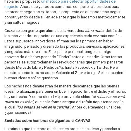
habíamos propuesto
un método para detectar oportunidades de
negocio
. Ahora que ya todos contamos con potenciales ideas para
emprender negocios exitosos, la propuesta es que podamos seguir
construyendo desde allí en adelante y que lo hagamos metódicamente
y sin saltos mágicos.
Cruzarse con gente que afirma ser la verdadera
alma mater
detrás de
los más variados negocios es una experiencia cada vez más común.
Estos supuestos innovadores afirman ser los primeros en haber
imaginado, pensado y diseñado los productos, servicios, aplicaciones
y negocios más diversos. En el plano personal, tengo un amigo
convencido de haber pensado “Tinder” antes que nadie. Otras tantas
personas se autoproclaman las revolucionarias que primero pensaron
desde Mercado Libre y PedidosYa, hasta Facebook y Twitter. Pero
nuestros conocidos no son ni Galperin ni Zuckerberg… Se les ocurrieron
buenas ideas y ahí se quedaron.
Los hechos nos demuestran de manera descarnada que las buenas
ideas no alcanzan para tener un buen negocio. Entre el dicho y el hecho,
hay un trecho. Y como dice el viejo proverbio chino
“al rebunzar se verá
quien no es león”
, que es la forma antigua del refrán rioplatense según
el cual
“los pingos se ven en la cancha”
. Ahora que tenemos una idea,
¿qué hacemos?
Sentados sobre hombros de gigantes: el CANVAS
Lo primero que tenemos que hacer es ordenar las ideas y pasarlas a